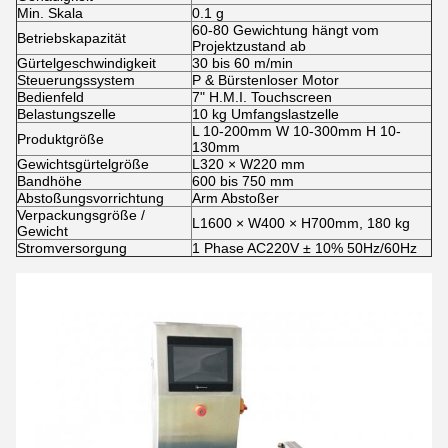
Min. Skala
0.1 g
60-80 Gewichtung hängt vom
Betriebskapazität
Projektzustand ab
Gürtelgeschwindigkeit
30 bis 60 m/min
Steuerungssystem
P & Bürstenloser Motor
Bedienfeld
7" H.M.I. Touchscreen
Belastungszelle
10 kg Umfangslastzelle
L 10-200mm W 10-300mm H 10-
Produktgröße
130mm
Gewichtsgürtelgröße
L320 × W220 mm
Bandhöhe
600 bis 750 mm
Abstoßungsvorrichtung
Arm Abstoßer
Verpackungsgröße /
L1600 × W400 × H700mm, 180 kg
Gewicht
Stromversorgung
1 Phase AC220V ± 10% 50Hz/60Hz