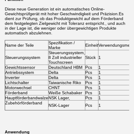
Diese neue Generation ist ein automatisches Online-
Gewichtsprüfgerät mit hoher Geschwindigkeit und Präzision.Es
dient zur Prüfung, ob das Produktgewicht auf dem Förderband
dem festgelegten Zielgewicht mit Toleranz entspricht., und auch
in der Lage ist, die weniger oder übergewichtigen Produkte
automatisch abzulehnen.
Spezifikation /
Name der Teile
Einheit
Verwendungsmen
Marke
Steuerungssystem,
Steuerungssystem
8 Zoll industrieller
Stück
1
Touchscreen
Gewichtssensor
Deutschland HBM
Pcs
1
Antriebssystem
Delta
Pcs
1
Inverter
Delta
Pcs
1
Lichtschalter
Taiwanische Riko
Pcs
1
Motorwechsel
CHNT
Pcs
1
Förderband
Weiße Schabaker
Pcs
1
Hauptförderbandwalze
NSK Lager,
Pcs
1
Zubehörförderband
NSK-Lager
Pcs
1
Anwendung