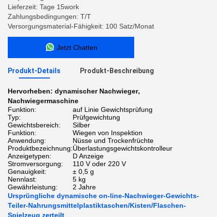
Lieferzeit: Tage 15work
Zahlungsbedingungen: T/T
Versorgungsmaterial-Fähigkeit: 100 Satz/Monat
Jetzt Chatten
Produkt-Details
Produkt-Beschreibung
Hervorheben:
dynamischer Nachwieger
,
Nachwiegermaschine
Funktion:
auf Linie Gewichtsprüfung
Typ:
Prüfgewichtung
Gewichtsbereich:
Silber
Funktion:
Wiegen von Inspektion
Anwendung:
Nüsse und Trockenfrüchte
Produktbezeichnung:
Überlastungsgewichtskontrolleur
Anzeigetypen:
D Anzeige
Stromversorgung:
110 V oder 220 V
Genauigkeit:
± 0,5 g
Nennlast:
5 kg
Gewährleistung:
2 Jahre
Ursprüngliche dynamische on-line-Nachwieger-Gewichts-
Teiler-Nahrungsmittelplastiktaschen/Kisten/Flaschen-
Spielzeug zerteilt