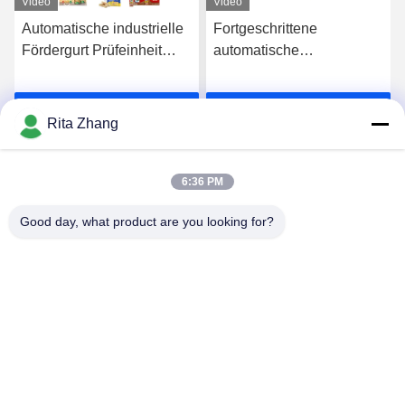
Video
Video
Automatische industrielle
Fortgeschrittene
Fördergurt Prüfeinheit
automatische
Prüfeinheit
Kontrollwaage für
Gewichtsmaschine
schnelle und präzise
Jetzt Chatten
Jetzt Chatten
Gewichtswaage
Gewichtsmessung und -
Rita Zhang
sortierung
6:36 PM
Good day, what product are you looking for?
GUANGDONG SHANAN TECHNOLOGY
CO.,LTD
leon@shanantechnology.com
86--13215377368
2/F, Gbd. 1, Reihe 1, Shijing Ind. Zone, Sangyuan,
Dongcheng St., Dongguan, Guangdong, China (Festland)