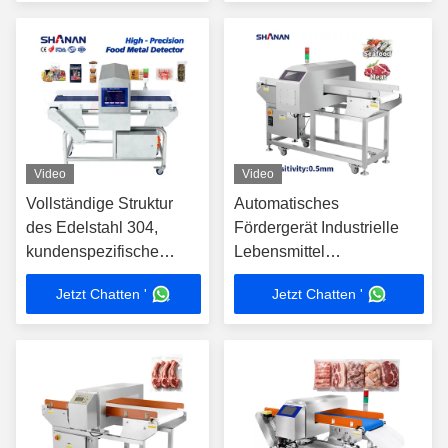
Lebensmittelfabriken
Video
Video
Vollständige Struktur
Automatisches
des Edelstahl 304,
Fördergerät Industrielle
kundenspezifische
Lebensmittel
Tunnelgröße,
Metalldetektor
Jetzt Chatten '
Jetzt Chatten '
Lebensmittel-
Sicherheitsausrüstung
Metalldetektor mit
Maschine Customized
automatischem
OEM
Stoppband