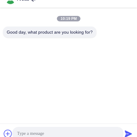
10:19 PM
Good day, what product are you looking for?
GUANGDONG SHANAN TECHNOLOGY
CO.,LTD
leon@shanantechnology.com
86--13215377368
2/F, Gbd. 1, Reihe 1, Shijing Ind. Zone, Sangyuan,
Dongcheng St., Dongguan, Guangdong, China (Festland)
Gute Qualität Chinas Lebensmittel-Metalldetektor Lieferant.
Copyright-© 2018-2026 GUANGDONG SHANAN
TECHNOLOGY CO.,LTD . Alle Rechte vorbehalten.