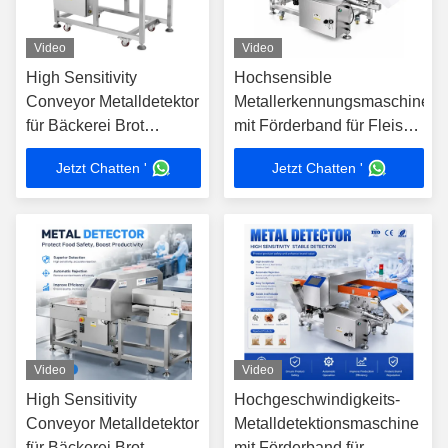
Video
Video
High Sensitivity
Hochsensible
Conveyor Metalldetektor
Metallerkennungsmaschine
für Bäckerei Brot
mit Förderband für Fleisch,
Kuchen Gebäck Kekse
Rindfleisch, Tiefkühlkost,
Jetzt Chatten '
Jetzt Chatten '
Cracker Teig
Fabrikinspektionsausrüstung
Verarbeitung Linie
Video
Video
High Sensitivity
Hochgeschwindigkeits-
Conveyor Metalldetektor
Metalldetektionsmaschine
für Bäckerei Brot
mit Förderband für