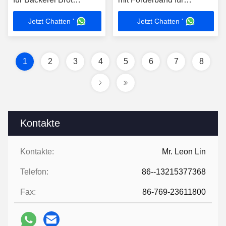
Kuchen Gebäck Kekse
Snacks, Chips, Nüsse,
Jetzt Chatten '
Jetzt Chatten '
Cracker Teig
Kekse, Süßigkeiten zur
Verarbeitung Linie
Kontaminationsprüfung
1
2
3
4
5
6
7
8
Kontakte
Kontakte:
Mr. Leon Lin
Telefon:
86--13215377368
Fax:
86-769-23611800