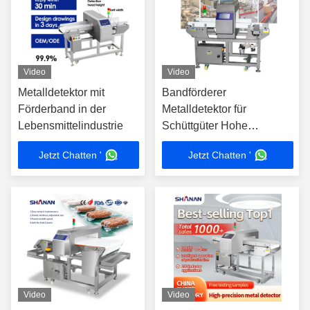
Video
Video
Metalldetektor mit
Bandförderer
Förderband in der
Metalldetektor für
Lebensmittelindustrie
Schüttgüter Hohe
Empfindlichkeit
Jetzt Chatten '
Jetzt Chatten '
Lebensmittelindustrie
Fabrik
Video
Video