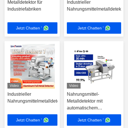
Metalldetektor für
Industrieller
Industriefabriken
Nahrungsmittelmetalldetektor
Jetzt Chatten '
Jetzt Chatten '
Video
Video
Industrieller
Nahrungsmittel-
Nahrungsmittelmetalldetektor
Metalldetektor mit
automatischem
Stoppband,
Jetzt Chatten '
Jetzt Chatten '
Lebensmittelindustrie, für