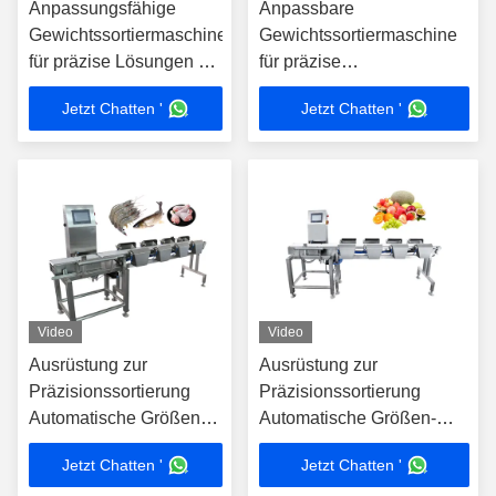
Anpassungsfähige
Anpassbare
Gewichtssortiermaschine
Gewichtssortiermaschine
für präzise Lösungen zur
für präzise
Produktsortierung
Produktsortierlösungen
Jetzt Chatten '
Jetzt Chatten '
Cannellini-Bohnen Bio
Video
Video
Ausrüstung zur
Ausrüstung zur
Präzisionssortierung
Präzisionssortierung
Automatische Größen-
Automatische Größen-
und
und
Jetzt Chatten '
Jetzt Chatten '
Gewichtsklassifizierung
Gewichtsklassifizierung für