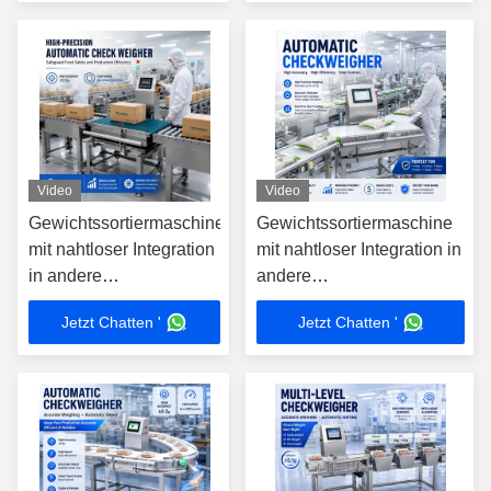
für Obst, Gemüse,
Obst, Gemüse,
Pharmaindustrie
Pharmaindustrie
Video
Video
Gewichtssortiermaschine
Gewichtssortiermaschine
mit nahtloser Integration
mit nahtloser Integration in
in andere
andere
Produktionsanlagen zur
Produktionsanlagen zur
Jetzt Chatten '
Jetzt Chatten '
Optimierung von
Optimierung von
Herstellungsprozessen
Herstellungsprozessen