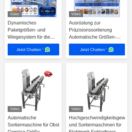
Video
Video
Dynamisches
Ausrüstung zur
Paketgrößen- und
Präzisionssortierung
Wiegesystem für die
Automatische Größen-
Kuriersortierung
und
Jetzt Chatten '
Jetzt Chatten '
Gewichtsklassifizierung für
Obst, Gemüse,
Pharmaindustrie
Video
Video
Automatische
Hochgeschwindigkeitsgewich
Sortiermaschine für Obst
und Sortiermaschinen für
Gemüse Größe
Elektronik Fehlerfreies