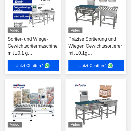
Video
Video
Sortier- und Wiege-
Präzise Sortierung und
Gewichtsortiermaschine
Wiegen Gewichtssortierer
mit ±0,1 g
mit ±0,1g
Sortiergenauigkeit
Sortiergenauigkeit
Jetzt Chatten '
Jetzt Chatten '
Kontrollwaage
Video
Video