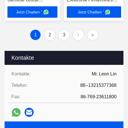
Gewichtsklassifizierung
Sortieren von frischen
Jetzt Chatten '
Jetzt Chatten '
Lebensmittel Pharma
Meeresfrüchten
Chemische Industrie
Verwendung
1
2
3
Kontakte
Kontakte:
Mr. Leon Lin
Telefon:
86--13215377368
Fax:
86-769-23611800