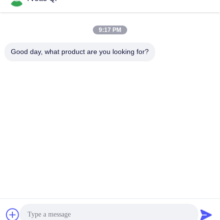
9:17 PM
Good day, what product are you looking for?
GUANGDONG SHANAN TECHNOLOGY
CO.,LTD
leon@shanantechnology.com
86--13215377368
2/F, Gbd. 1, Reihe 1, Shijing Ind. Zone, Sangyuan,
Dongcheng St., Dongguan, Guangdong, China (Festland)
Gute Qualität Chinas Lebensmittel-Metalldetektor Lieferant.
Copyright-© 2018-2026 GUANGDONG SHANAN
TECHNOLOGY CO.,LTD . Alle Rechte vorbehalten.