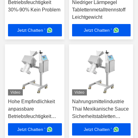
Betriebsfeuchtigkeit
Niedriger Lärmpegel
30%-90% Kein Problem
Tablettenmetalltrennstoff
Leichtgewicht
Jetzt Chatten '
Jetzt Chatten '
Video
Video
Hohe Empfindlichkeit
Nahrungsmittelindustrie
anpassbare
Thai Mexikanische Sauce
Betriebsfeuchtigkeit
Sicherheitstabletten
Tabletten
Metallseparator CE
Jetzt Chatten '
Jetzt Chatten '
Metallrückgewinnung
HACCP-zertifiziert