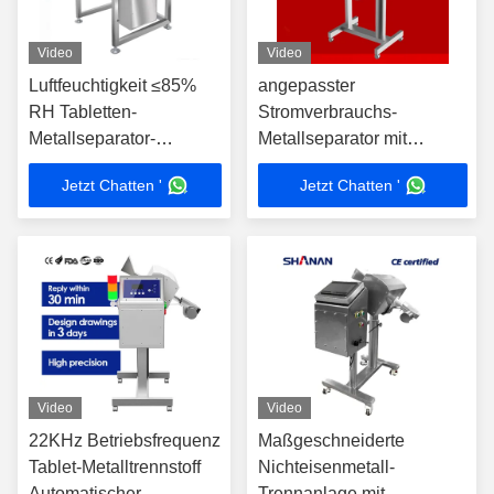
Video
Video
Luftfeuchtigkeit ≤85%
angepasster
RH Tabletten-
Stromverbrauchs-
Metallseparator-
Metallseparator mit
Förderband Breite 200
doppelten Betriebsmodus
Jetzt Chatten '
Jetzt Chatten '
mm Kundenspezifisches
(DISC und Notch) für die
Metalldetektionssystem
automatische Trennung
für die
von Nichteisenmetallen
Tablettenherstellung
Video
Video
22KHz Betriebsfrequenz
Maßgeschneiderte
Tablet-Metalltrennstoff
Nichteisenmetall-
Automatischer
Trennanlage mit