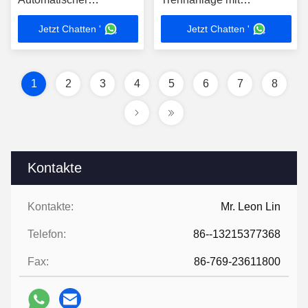
Betriebsmodus ODM
vibrationsarmer
Jetzt Chatten '
Jetzt Chatten '
Metallkontaminantenentfernungssystem
Technologie für Sortierung
für Tabletten
und Metallverarbeitung
1
2
3
4
5
6
7
8
Kontakte
Kontakte:
Mr. Leon Lin
Telefon:
86--13215377368
Fax:
86-769-23611800