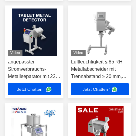
Metalltrennstoff
Video
Video
angepasster
Luftfeuchtigkeit ≤ 85 RH
Stromverbrauchs-
Metallabscheider mit
Metallseparator mit 22
Trennabstand ≥ 20 mm,
KHz-Vibrationsfrequenz
ideal für industrielle
Jetzt Chatten '
Jetzt Chatten '
und doppelten
Metallabscheidanwendungen
Betriebsmodus (DISC
und Notch) für die
Trennung von
Nichteisenmetallen