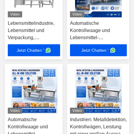
Video
Video
Lebensmittelindustrie,
Automatische
Lebensmittel und
Kontrollwaage und
Verpackung,
Lebensmittel-
Metalldetektion,
Metalldetektor-
Jetzt Chatten '
Jetzt Chatten '
Gewicht, Verpackung,
Kombinationsmaschine.
Wiegen, Metalldetektor
Hochpräzise industrielle
und
Inspektionslinie für die
Kontrollwaagensystem
Lebensmittelverarbeitung
Video
Video
Automatische
Industrien: Metalldetektion,
Kontrollwaage und
Kontrollwägen, Leistung
Lebensmittel-
mit einer großen Auswahl