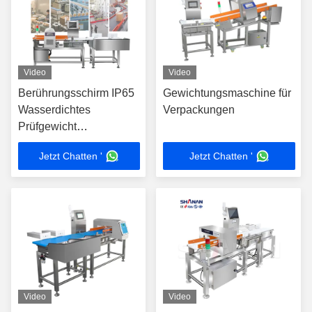
Video
Video
Berührungsschirm IP65
Gewichtungsmaschine für
Wasserdichtes
Verpackungen
Prüfgewicht
Förderwaage
Jetzt Chatten '
Jetzt Chatten '
Gewichtsmetalldetektor
Video
Video