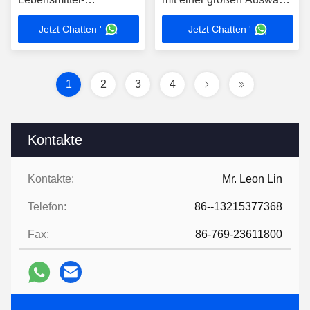
Metalldetektor-
an Konfigurationen,
Jetzt Chatten '
Jetzt Chatten '
Kombinationsmaschine.
Lebensmittelfabrik
Hochpräzise industrielle
Inspektionslinie für die
Lebensmittelverarbeitung
1
2
3
4
Kontakte
Kontakte:
Mr. Leon Lin
Telefon:
86--13215377368
Fax:
86-769-23611800