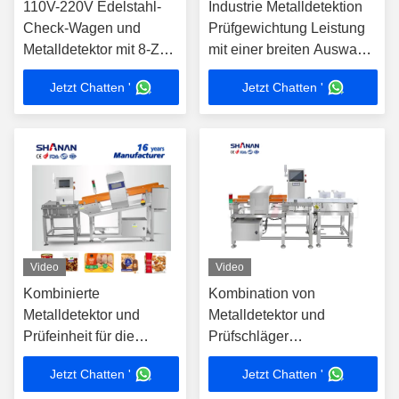
110V-220V Edelstahl-
Industrie Metalldetektion
Check-Wagen und
Prüfgewichtung Leistung
Metalldetektor mit 8-Zoll-
mit einer breiten Auswahl
Touchscreen
an Konfigurationen
Jetzt Chatten '
Jetzt Chatten '
Video
Video
Kombinierte
Kombination von
Metalldetektor und
Metalldetektor und
Prüfeinheit für die
Prüfschläger
Gefrierverpackung
Industriewaage
Jetzt Chatten '
Jetzt Chatten '
Sortiersysteme