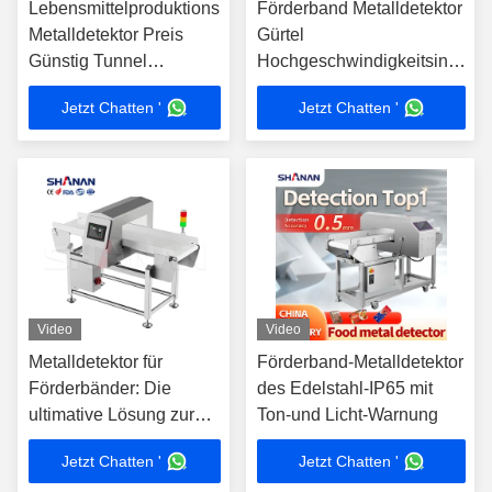
Lebensmittelproduktionslinie
Förderband Metalldetektor
Metalldetektor Preis
Gürtel
Günstig Tunnel
Hochgeschwindigkeitsindustr
Lebensmittelanwendung
Lebensmittelverarbeitung
Jetzt Chatten '
Jetzt Chatten '
Fabrik
Lebensmittelproduktion
Video
Video
Metalldetektor für
Förderband-Metalldetektor
Förderbänder: Die
des Edelstahl-IP65 mit
ultimative Lösung zur
Ton-und Licht-Warnung
Erkennung von
Jetzt Chatten '
Jetzt Chatten '
Metallverunreinigungen