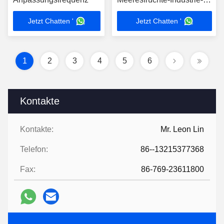
Fahrzeug-System
Jetzt Chatten '
Jetzt Chatten '
1
2
3
4
5
6
Kontakte
Kontakte:
Mr. Leon Lin
Telefon:
86--13215377368
Fax:
86-769-23611800