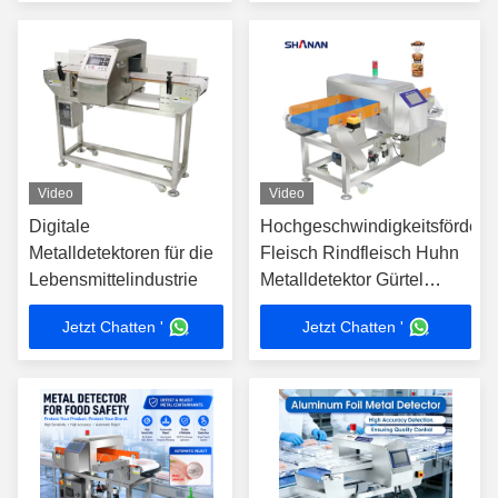
in Ihren Produkten
Video
Video
Digitale
Hochgeschwindigkeitsfördere
Metalldetektoren für die
Fleisch Rindfleisch Huhn
Lebensmittelindustrie
Metalldetektor Gürtel
Industrie
Jetzt Chatten '
Jetzt Chatten '
Lebensmittelverarbeitung
Fabrik
Lebensmittelproduktion