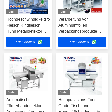
Video
Video
Hochgeschwindigkeitsförderer
Verarbeitung von
Fleisch Rindfleisch
Aluminiumfolien
Huhn Metalldetektor
Verpackungsprodukte
Gürtel Industrie
Fabrik Produktionslinie
Jetzt Chatten '
Jetzt Chatten '
Lebensmittelverarbeitung
Fabrik
Lebensmittelproduktion
Video
Video
Automatischer
Hochpräzisions-Food-
Förderbanddetektor
Grade-Fisch- und
Anpassungsfrequenz
Meeresfrüchte-Industrie-