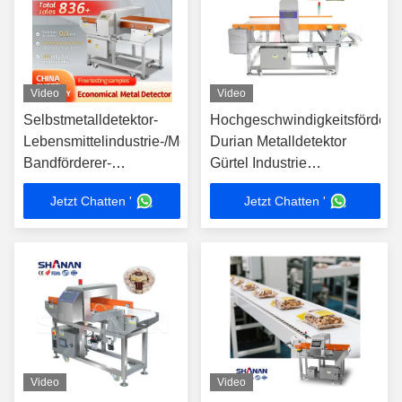
Video
Video
Selbstmetalldetektor-
Hochgeschwindigkeitsfördere
Lebensmittelindustrie-/Metalldetektor-
Durian Metalldetektor
Bandförderer-
Gürtel Industrie
Ausrüstung
Lebensmittelverarbeitung
Jetzt Chatten '
Jetzt Chatten '
Fabrik
Lebensmittelproduktion
Video
Video