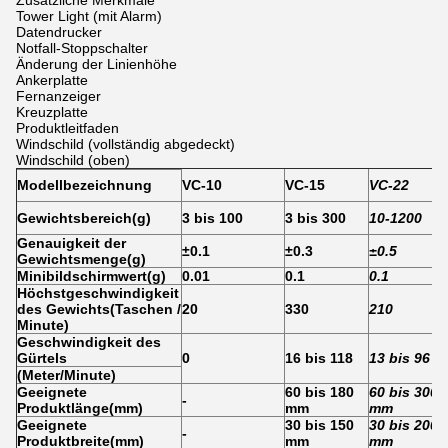
Zusätzliche Merkmale
Tower Light (mit Alarm)
Datendrucker
Notfall-Stoppschalter
Änderung der Linienhöhe
Ankerplatte
Fernanzeiger
Kreuzplatte
Produktleitfaden
Windschild (vollständig abgedeckt)
Windschild (oben)
Modellbezeichnung
VC-10
VC-15
VC-22
Gewichtsbereich
(
g
)
3 bis 100
3 bis 300
10-1200
Genauigkeit der
±0.1
±0.3
±0.5
Gewichtsmenge
(
g
)
Minibildschirmwert
(
g
)
0.01
0.1
0.1
Höchstgeschwindigkeit
des Gewichts
(
Taschen /
20
330
210
Minute
)
Geschwindigkeit des
Gürtels
0
16 bis 118
13 bis 96
(Meter/Minute)
Geeignete
60 bis 180
60 bis 300
-
Produktlänge
(
mm
)
mm
mm
Geeignete
30 bis 150
30 bis 200
-
Produktbreite
(
mm
)
mm
mm