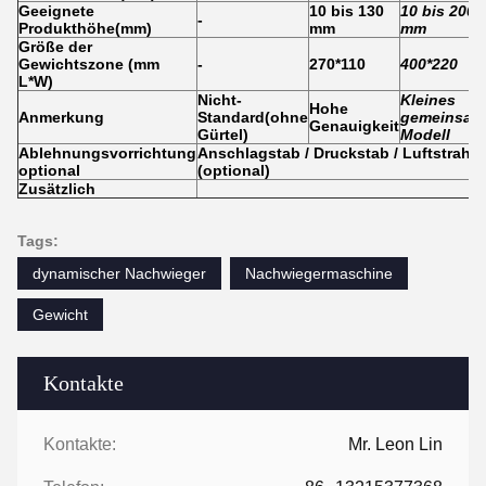
Geeignete
10 bis 130
10 bis 200
-
Produkthöhe
(
mm
)
mm
mm
Größe der
Gewichtszone (mm
-
270*110
400*220
L*W)
Nicht-
Kleines
Hohe
Anmerkung
Standard
(
ohne
gemeinsam
Genauigkeit
Gürtel
)
Modell
Ablehnungsvorrichtung
Anschlagstab / Druckstab / Luftstrahl / 
optional
(optional)
Zusätzlich
Tags:
dynamischer Nachwieger
Nachwiegermaschine
Gewicht
Kontakte
Kontakte:
Mr. Leon Lin