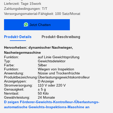
Lieferzeit: Tage 15work
Zahlungsbedingungen: T/T
Versorgungsmaterial-Fähigkeit: 100 Satz/Monat
Jetzt Chatten
Produkt-Details
Produkt-Beschreibung
Hervorheben:
dynamischer Nachwieger
,
Nachwiegermaschine
Funktion:
auf Linie Gewichtsprüfung
Typ:
Gewichtsdetektor
Farbe:
Silber
Funktion:
Wiegen von Inspektion
Anwendung:
Nüsse und Trockenfrüchte
Produktbezeichnung:
Überlastungsgewichtskontrolleur
Anzeigetypen:
D Anzeige
Stromversorgung:
110 V oder 220 V
Genauigkeit:
± 5 g
Nennlast:
50 Kilo
Gewährleistung:
24 Monate
D zeigen Förderer-Gewichts-Kontrolleur-/Überlastungs-
automatische Gewichts-Inspektions-Maschine an