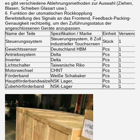
es gibt verschiedene Ablehnungsmethoden zur Auswahl (Ziehen,
Blasen, Schieben Glasart usw.).
6. Funktion der utomatischen Rückkopplung
Bereitstellung des Signals an das Frontend, Feedback-Packing-
Genauigkeit rechtzeitig, um den Zuführungsstatus der
angeschlossenen Geräte anzupassen.
Name der Teile
Spezifikation / Marke
Einheit
Verwendu
Steuerungssystem, 8 Zoll
Steuerungssystem
Stück
1
industrieller Touchscreen
Gewichtssensor
Deutschland HBM
Pcs
1
Antriebssystem
Delta
Pcs
1
Inverter
Delta
Pcs
1
Lichtschalter
Taiwanische Riko
Pcs
1
Motorwechsel
CHNT
Pcs
1
Förderband
Weiße Schabaker
Pcs
1
Hauptförderbandwalze
NSK Lager,
Pcs
1
Zubehörförderband
NSK-Lager
Pcs
1