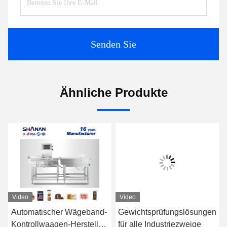
Senden Sie
Ähnliche Produkte
Video
Video
Automatischer Wägeband-
Gewichtsprüfungslösungen
Hoc
Kontrollwaagen-Hersteller
für alle Industriezweige
Dyn