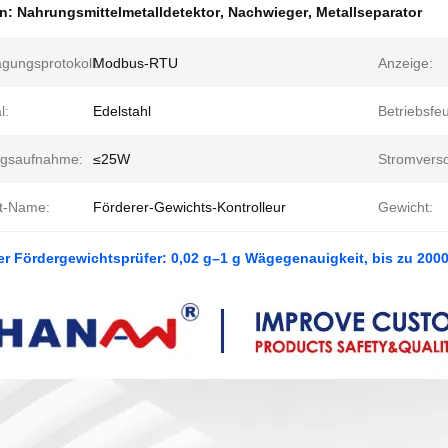
en:
Nahrungsmittelmetalldetektor
,
Nachwieger
,
Metallseparator
agungsprotokoll:
Modbus-RTU
Anzeige:
l:
Edelstahl
Betriebsfeu
ngsaufnahme:
≤25W
Stromvers
t-Name:
Förderer-Gewichts-Kontrolleur
Gewicht:
r Fördergewichtsprüfer: 0,02 g–1 g Wägegenauigkeit, bis zu 2000