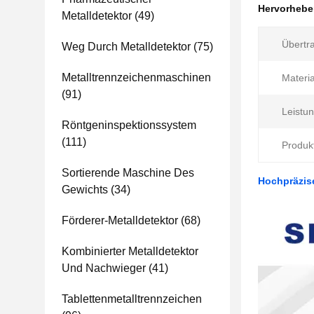
Hervorheb
Metalldetektor
(49)
Übertr
Weg Durch Metalldetektor
(75)
Metalltrennzeichenmaschinen
Materia
(91)
Leistu
Röntgeninspektionssystem
(111)
Produk
Sortierende Maschine Des
Hochpräzise
Gewichts
(34)
Förderer-Metalldetektor
(68)
Kombinierter Metalldetektor
Und Nachwieger
(41)
Tablettenmetalltrennzeichen