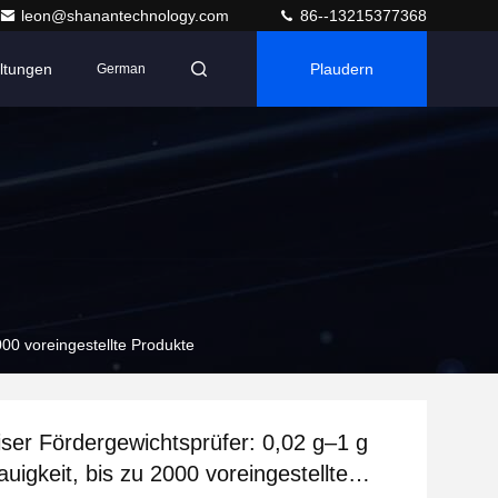
leon@shanantechnology.com
86--13215377368
ltungen
Plaudern
German
00 voreingestellte Produkte
ser Fördergewichtsprüfer: 0,02 g–1 g
igkeit, bis zu 2000 voreingestellte