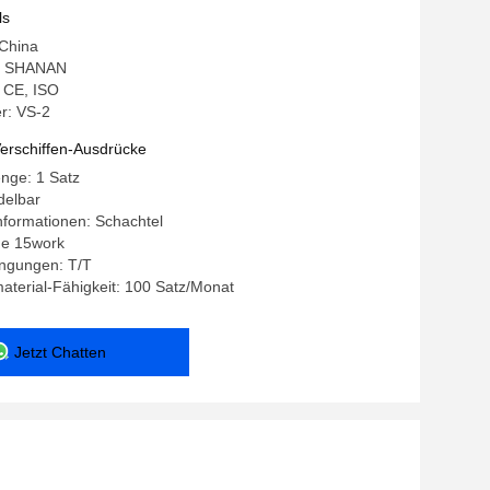
ls
 China
: SHANAN
: CE, ISO
r: VS-2
erschiffen-Ausdrücke
nge: 1 Satz
delbar
nformationen: Schachtel
age 15work
ngungen: T/T
terial-Fähigkeit: 100 Satz/Monat
Jetzt Chatten