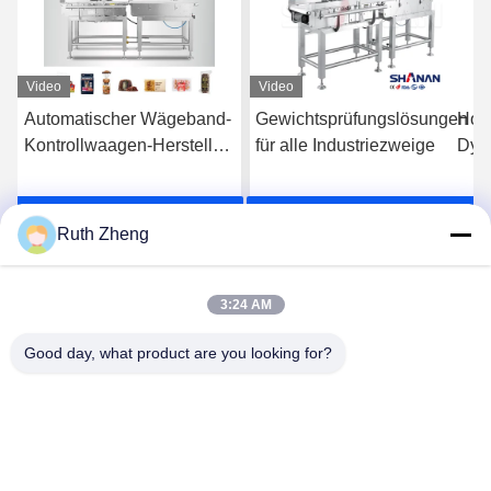
Video
Video
Automatischer Wägeband-
Gewichtsprüfungslösungen
Hoc
Kontrollwaagen-Hersteller
für alle Industriezweige
Dyn
für
Leb
Lebensmittelverpackungen
Jetzt Chatten
Jetzt Chatten
Ruth Zheng
3:24 AM
Good day, what product are you looking for?
GUANGDONG SHANAN TECHNOLOGY
CO.,LTD
leon@shanantechnology.com