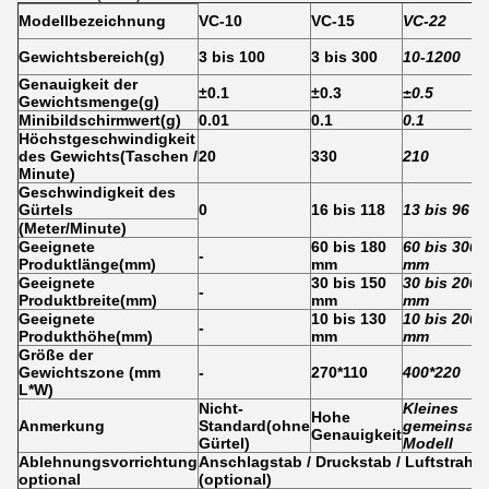
Modellbezeichnung
VC-10
VC-15
VC-22
Gewichtsbereich
(
g
)
3 bis 100
3 bis 300
10-1200
Genauigkeit der
±0.1
±0.3
±0.5
Gewichtsmenge
(
g
)
Minibildschirmwert
(
g
)
0.01
0.1
0.1
Höchstgeschwindigkeit
des Gewichts
(
Taschen /
20
330
210
Minute
)
Geschwindigkeit des
Gürtels
0
16 bis 118
13 bis 96
(Meter/Minute)
Geeignete
60 bis 180
60 bis 300
-
Produktlänge
(
mm
)
mm
mm
Geeignete
30 bis 150
30 bis 200
-
Produktbreite
(
mm
)
mm
mm
Geeignete
10 bis 130
10 bis 200
-
Produkthöhe
(
mm
)
mm
mm
Größe der
Gewichtszone (mm
-
270*110
400*220
L*W)
Nicht-
Kleines
Hohe
Anmerkung
Standard
(
ohne
gemeinsam
Genauigkeit
Gürtel
)
Modell
Ablehnungsvorrichtung
Anschlagstab / Druckstab / Luftstrahl / 
optional
(optional)