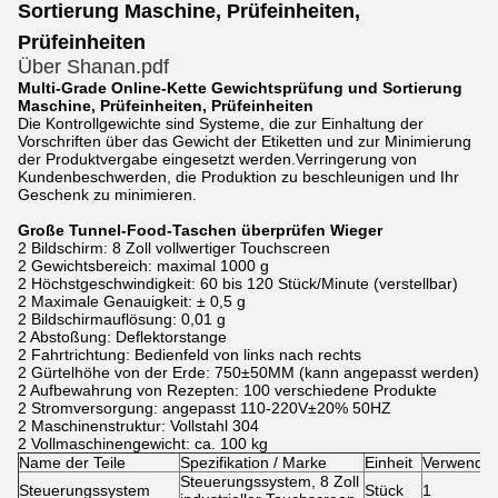
Sortierung Maschine, Prüfeinheiten,
Prüfeinheiten
Über Shanan.pdf
Multi-Grade Online-Kette Gewichtsprüfung und Sortierung
Maschine, Prüfeinheiten, Prüfeinheiten
Die Kontrollgewichte sind Systeme, die zur Einhaltung der
Vorschriften über das Gewicht der Etiketten und zur Minimierung
der Produktvergabe eingesetzt werden.Verringerung von
Kundenbeschwerden, die Produktion zu beschleunigen und Ihr
Geschenk zu minimieren.
Große Tunnel-Food-Taschen überprüfen Wieger
2 Bildschirm: 8 Zoll vollwertiger Touchscreen
2 Gewichtsbereich: maximal 1000 g
2 Höchstgeschwindigkeit: 60 bis 120 Stück/Minute (verstellbar)
2 Maximale Genauigkeit: ± 0,5 g
2 Bildschirmauflösung: 0,01 g
2 Abstoßung: Deflektorstange
2 Fahrtrichtung: Bedienfeld von links nach rechts
2 Gürtelhöhe von der Erde: 750±50MM (kann angepasst werden)
2 Aufbewahrung von Rezepten: 100 verschiedene Produkte
2 Stromversorgung: angepasst 110-220V±20% 50HZ
2 Maschinenstruktur: Vollstahl 304
2 Vollmaschinengewicht: ca. 100 kg
Name der Teile
Spezifikation / Marke
Einheit
Verwendu
Steuerungssystem, 8 Zoll
Steuerungssystem
Stück
1