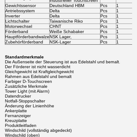
industrieller Touchscreen
Gewichtssensor
Deutschland HBM
Pcs
1
Antriebssystem
Delta
Pcs
1
Inverter
Delta
Pcs
1
Lichtschalter
Taiwanische Riko
Pcs
1
Motorwechsel
CHNT
Pcs
1
Förderband
Weiße Schabaker
Pcs
1
Hauptförderbandwalze
NSK Lager,
Pcs
1
Zubehörförderband
NSK-Lager
Pcs
1
Standardmerkmale
Die Außenseite der Steuerung ist aus Edelstahl und bemalt.
Der Förderer ist nicht wasserdicht
Gleichgewicht ist Kraftgleichgewicht
Rahmen aus Edelstahl und bemalt
Farbiger D-Touchscreen
Zusätzliche Merkmale
Tower Light (mit Alarm)
Datendrucker
Notfall-Stoppschalter
Änderung der Linienhöhe
Ankerplatte
Fernanzeiger
Kreuzplatte
Produktleitfaden
Windschild (vollständig abgedeckt)
Windschild (oben)