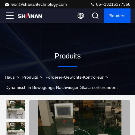
leon@shanantechnology.com
86--13215377368
Plaudern
Produits
Haus
>
Produits
>
Förderer-Gewichts-Kontrolleur
>
Dynamisch in Bewegungs-Nachwieger-Skala-sortierender
Maschine mit 8 Zoll-Noten-Bildschirmanzeige