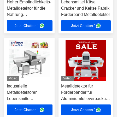
Hoher Empfindlichkeits-
Lebensmittel Käse
Metalldetektor für die
Cracker und Kekse Fabrik
Nahrung
Förderband Metalldetektor
industriell/Förderband-
Jetzt Chatten '
Jetzt Chatten '
Metalldetektor
Video
Video
Industrielle
Metalldetektor für
Metalldetektoren
Förderbänder für
Lebensmittel
Aluminiumfolieverpackungen
Aluminiumfolienverpackung
in der
Jetzt Chatten '
Jetzt Chatten '
Förderbänder Gemüse
Lebensmittelindustrie.