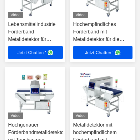
Video
Video
Lebensmittelindustrie
Hochempfindliches
Förderband
Förderband mit
Metalldetektor für
Metalldetektor für die
Fleisch, Meeresfrüchte,
Herstellung von Nüssen
Jetzt Chatten '
Jetzt Chatten '
Gemüse, Obst mit
Auswurf
Video
Video
Hochgenauer
Metalldetektor mit
Förderbandmetalldetektor
hochempfindlichem
mit Touchscreen-
Förderband mit