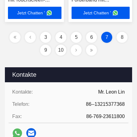
Eingabe und
Benutzerberechtigung und
Jetzt Chatten '
Jetzt Chatten '
Benutzerberechtigung
Datenverwaltungsfunktion
3
4
5
6
7
8
9
10
Kontakte
Kontakte:
Mr. Leon Lin
Telefon:
86--13215377368
Fax:
86-769-23611800