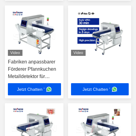
Fleisch Rindfleisch
Meeresfrüchte Nüsse
Süßigkeiten
Video
Video
Fabriken anpassbarer
Förderer Pfannkuchen
Metalldetektor für
Massenproduktion
Jetzt Chatten '
Jetzt Chatten '