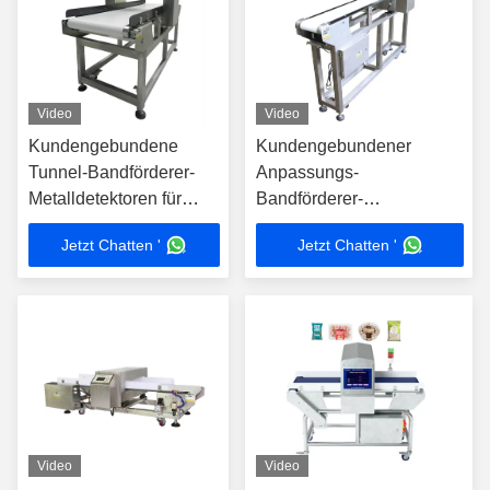
Video
Video
Kundengebundene
Kundengebundener
Tunnel-Bandförderer-
Anpassungs-
Metalldetektoren für
Bandförderer-
Plastik -
Metalldetektor-Touch
Jetzt Chatten '
Jetzt Chatten '
Verarbeitungsindustrie
Screen für
Lebensmittelindustrie
Video
Video