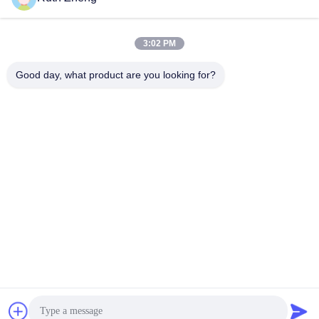
3:02 PM
Good day, what product are you looking for?
GUANGDONG SHANAN TECHNOLOGY
CO.,LTD
leon@shanantechnology.com
86--13215377368
2/F, Gbd. 1, Reihe 1, Shijing Ind. Zone, Sangyuan,
Dongcheng St., Dongguan, Guangdong, China (Festland)
Gute Qualität Chinas Lebensmittel-Metalldetektor Lieferant.
Copyright-© 2018-2026 GUANGDONG SHANAN
TECHNOLOGY CO.,LTD . Alle Rechte vorbehalten.