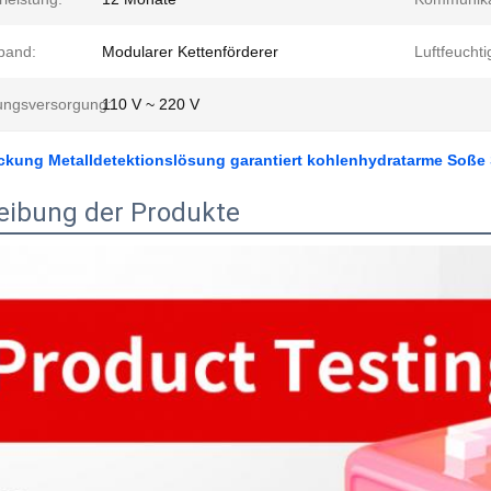
band:
Modularer Kettenförderer
Luftfeuchti
ngsversorgung:
110 V ~ 220 V
kung Metalldetektionslösung garantiert kohlenhydratarme Soße S
eibung der Produkte