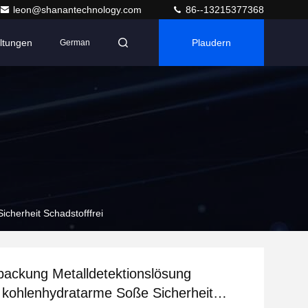
leon@shanantechnology.com
86--13215377368
ltungen
Plaudern
German
cherheit Schadstofffrei
ackung Metalldetektionslösung
t kohlenhydratarme Soße Sicherheit