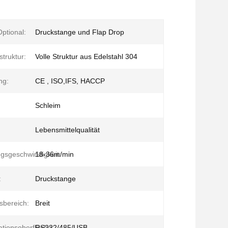
ptional:
Druckstange und Flap Drop
truktur:
Volle Struktur aus Edelstahl 304
ng:
CE , ISO,IFS, HACCP
Schleim
Lebensmittelqualität
gsgeschwindigkeit:
18-36m/min
:
Druckstange
sbereich:
Breit
tionsoberfläche:
RS232/485/USB