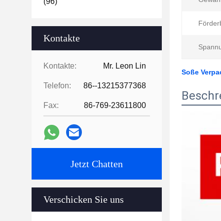
(96)
Förder
Kontakte
Spannu
Kontakte:
Mr. Leon Lin
Soße Verpac
Telefon:
86--13215377368
Beschr
Fax:
86-769-23611800
Jetzt Chatten
Verschicken Sie uns