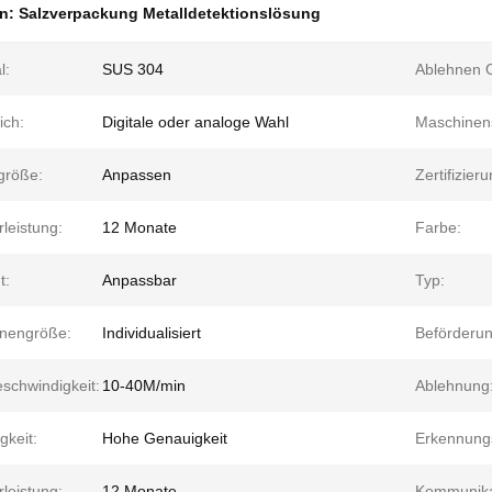
en:
Salzverpackung Metalldetektionslösung
l:
SUS 304
Ablehnen O
ich:
Digitale oder analoge Wahl
Maschinens
größe:
Anpassen
Zertifizieru
leistung:
12 Monate
Farbe:
t:
Anpassbar
Typ:
nengröße:
Individualisiert
Beförderun
schwindigkeit:
10-40M/min
Ablehnung
gkeit:
Hohe Genauigkeit
Erkennung
leistung:
12 Monate
Kommunika