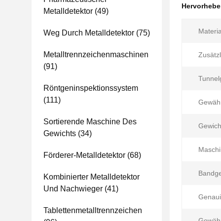
Hervorheb
Metalldetektor
(49)
Materia
Weg Durch Metalldetektor
(75)
Metalltrennzeichenmaschinen
Zusätzl
(91)
Tunnel
Röntgeninspektionssystem
(111)
Gewähr
Sortierende Maschine Des
Gewich
Gewichts
(34)
Maschi
Förderer-Metalldetektor
(68)
Bandge
Kombinierter Metalldetektor
Und Nachwieger
(41)
Genaui
Tablettenmetalltrennzeichen
Gewähr