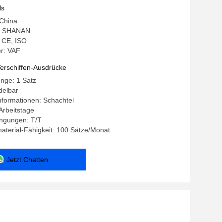
frei
ls
 China
: SHANAN
: CE, ISO
r: VAF
erschiffen-Ausdrücke
nge: 1 Satz
delbar
nformationen: Schachtel
 Arbeitstage
ngungen: T/T
terial-Fähigkeit: 100 Sätze/Monat
Jetzt Chatten