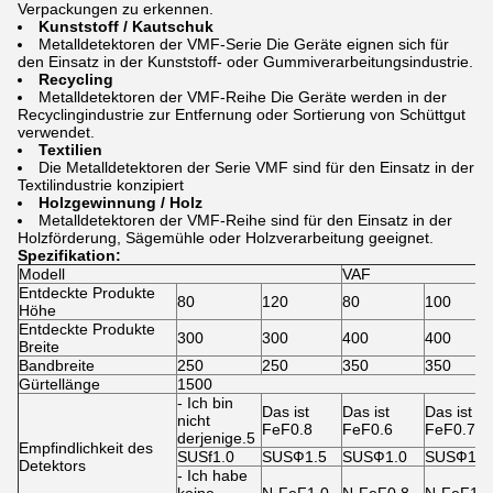
Verpackungen zu erkennen.
Kunststoff / Kautschuk
Metalldetektoren der VMF-Serie Die Geräte eignen sich für
den Einsatz in der Kunststoff- oder Gummiverarbeitungsindustrie.
Recycling
Metalldetektoren der VMF-Reihe Die Geräte werden in der
Recyclingindustrie zur Entfernung oder Sortierung von Schüttgut
verwendet.
Textilien
Die Metalldetektoren der Serie VMF sind für den Einsatz in der
Textilindustrie konzipiert
Holzgewinnung / Holz
Metalldetektoren der VMF-Reihe sind für den Einsatz in der
Holzförderung, Sägemühle oder Holzverarbeitung geeignet.
Spezifikation:
Modell
VAF
Entdeckte Produkte
80
120
80
100
Höhe
Entdeckte Produkte
300
300
400
400
Breite
Bandbreite
250
250
350
350
Gürtellänge
1500
- Ich bin
Das ist
Das ist
Das ist
nicht
FeF0.8
FeF0.6
FeF0.7
derjenige.5
Empfindlichkeit des
SUSf1.0
SUSФ1.5
SUSФ1.0
SUSФ1.2
Detektors
- Ich habe