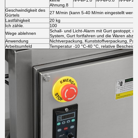
keine
N-FeF1.0
N-FeF0.8
N-FeF1.0
Ahnung.8
Geschwindigkeit des
27 M/min (kann 5-40 M/min eingestellt werde
Gürtels
Lastfähigkeit
20 kg
Ich zähle.
100
Schall- und Licht-Alarm mit Gurt gestoppt; 
Wege ablehnen
System, Gurt fortfahren und die Waren abzul
Anwendung
Nichtverpackung, Kunststoffverpackung, Papie
Arbeitsumfeld
Temperatur -10 °C-40 °C, relative Bescheide