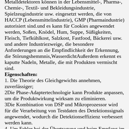
Metalldetektoren können in der Lebensmittel-, Pharma-,
Chemie-, Textil- und Bekleidungsindustrie,
Spielzeugindustrie usw. eingesetzt werden, die von
HACCP (Lebensmittelindustrie), GMP (Pharmaindustrie)
autorisiert sind.und es kann für Cookies angewendet
werden, Soßen, Knödel, Hum, Suppe, Süßigkeiten,
Fleisch, Tiefkühlkost, Salzkost, Fastfood, Bäckerei usw.
und andere Industriezweige, die besondere
Anforderungen an die Empfindlichkeit der Erkennung,
die Störungshemmnis,WasserdichtAußerdem erkennt es
kaputte Nadeln, Metalle, die mit Produkten vermischt
sind.
Eigenschaften:
1. Die Theorie des Gleichgewichts annehmen,
zuverlässiger;
2Die Phase-Adaptertechnologie kann Produkte anpassen,
um die Produktwirkung wirksam zu eliminieren.
3Die Kombination von DSP und Mikroprozessor wird
für die Verarbeitung von Testdaten des Detektionssignals
angewendet, wodurch die Detektionseffizienz verbessert
werden kann.
4. Um Fehler bei der Übertragung und beim Empfang im