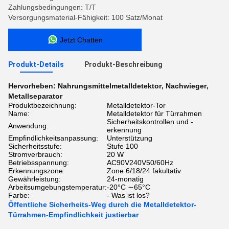
Zahlungsbedingungen: T/T
Versorgungsmaterial-Fähigkeit: 100 Satz/Monat
Jetzt Chatten
Produkt-Details
Produkt-Beschreibung
Hervorheben:
Nahrungsmittelmetalldetektor
,
Nachwieger
,
Metallseparator
Produktbezeichnung:
Metalldetektor-Tor
Name:
Metalldetektor für Türrahmen
Sicherheitskontrollen und -
Anwendung:
erkennung
Empfindlichkeitsanpassung:
Unterstützung
Sicherheitsstufe:
Stufe 100
Stromverbrauch:
20 W
Betriebsspannung:
AC90V240V50/60Hz
Erkennungszone:
Zone 6/18/24 fakultativ
Gewährleistung:
24-monatig
Arbeitsumgebungstemperatur:
-20°C ∼65°C
Farbe:
- Was ist los?
Öffentliche Sicherheits-Weg durch die Metalldetektor-
Türrahmen-Empfindlichkeit justierbar