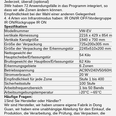
Jederzeit, überall (optional)
3Wir haben 72 Anwendungsfälle in das Programm integriert, so
dass wir alle Zonen ändern können.
Empfindlichkeit bei der Wahl einer anderen Gelegenheit
4. 4 Arten von Infrarotmodus haben: IR ON/IR OFF/Vordergruppe
IR ON/Rückgruppe IR ON
Spezifikation
Modellnummer
VW-EV
vertikale Abmessung
2216 x 429 x 854 mm
Vertikale Kanalgröße
1940 x 700 mm
Größe der Verpackung
725x200x305 mm
Größe der Verpackung der Erkennungstür
2245x510x200 mm
Nettogewicht der
54 Kilo
Hauptscheibe/Erfassungstür
Bruttogewicht der Hauptbox/Erfassungstür
62 Kilo
Erkennungsgebiete
6 Zonen
Betriebsspannung
AC90V240V50/60Hz
Stromverbrauch
20 W
Empfindlichkeit für jede Zone
Stufe 1 bis 400
Sicherheitsstufe
100 Stufe
Arbeitsfrequenzbereich
1 bis 50 Bands
Arbeitsumgebungstemperatur
-20°C ∼65°C
Häufige Fragen:
1Sind Sie Hersteller oder Händler?
Wir sind Hersteller, wir haben unsere eigene Fabrik in Dong
Guan, wir haben eine unabhängige Abteilung für den Einkauf, die
Produktion, die Verarbeitung, die Prüfung, das Verpacken, die