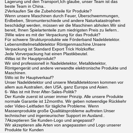
Lagerung und den Transport,Ich glaube, unser Team ist das
beste Team in China..
2Verkaufen Sie die Zubehörteile für Produkte?
Wenn unsere Maschinen durch Feuer, Überschwemmungen,
Erdbeben, Stromunterschiede und andere Naturkatastrophen
beschädigt werden, müssen wir die Maschinen abholen.Wir sind
bereit, Ihnen Spielartenteile zum niedrigsten Preis zu liefern..
3Wie wäre es mit der Verpackung für das Produkt?
Für schwere Strukturprodukte wie Förderband Nadeldetektor.
Lebensmittelmetalldetektor Röntgenmaschine.Unsere
Verpackung ist Standard Export Trick Holzkoffer.
Jede Vorverpackung hat einen Plastikbeutel.
4Was ist Ihr Hauptprodukt?
Wir sind professionell in Nadeldetektor, Metalldetektor,
Röntgengerät und andere verwandte elektronische Produkte und
Maschinen.
5Wo ist Ihr Hauptverkauf?
Unser Nadeldetektor und unsere Metalldetektoren kommen vor
allem aus Australien, den USA, ganz Europa und Asien.
6- Was ist mit Ihrer After-Sales-Politik?
Der Kunde zuerst ist unser immer Prinzip. Alle unsere Produkte
normale Garantie ist 12months. Wir geben notwendige Rückkehr
oder Video-Leitfaden für tägliche Probleme. Wenn
Massenprodukte große Qualitätsprobleme auftreten.Unser
technischer und ingenieurischer Support im Ausland..
7Akzeptieren Sie Kunden-Logo und angepasst?
Wir akzeptieren alle Arten von angepassten und Logo unserer
Produkte für Kunden