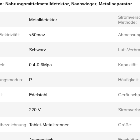
en:
Nahrungsmittelmetalldetektor
,
Nachwieger
,
Metallseparator
Stromvers
Metalldetektor
Methode:
lektrizität:
<50ma>
Abmessun
Schwarz
Luft-Verbr
ck:
0.4-0.6Mpa
Kapazität:
ungsmodus:
P
Häufigkeit:
l:
Edelstahl
Geräuschp
220 V
Stromverb
tbezeichnung:
Tablet-Metalltrenner
Größe:
Automatisch
Erschütter