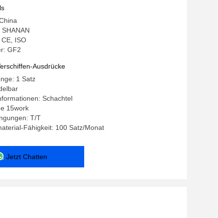
telindustrie
ls
 China
: SHANAN
: CE, ISO
r: GF2
erschiffen-Ausdrücke
nge: 1 Satz
delbar
nformationen: Schachtel
age 15work
ngungen: T/T
terial-Fähigkeit: 100 Satz/Monat
Jetzt Chatten