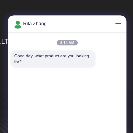
Rita Zhang
,LTD
8:14 AM
Good day, what product are you looking 
Schnelle Links
for?
Unternehmensprofil
Fabrik-Ausflug
Qualitätskontrolle
Neuigkeiten
Fälle
Sitemap