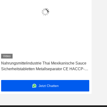
Video
Vid
Nahrungsmittelindustrie Thai Mexikanische Sauce
ang
Sicherheitstabletten Metallseparator CE HACCP-
22 
zertifiziert
Bet
von
Jetzt Chatten