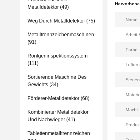
Hervorheb
Metalldetektor
(49)
Name:
Weg Durch Metalldetektor
(75)
Metalltrennzeichenmaschinen
Arbeit E
(91)
Farbe:
Röntgeninspektionssystem
(111)
Luftdru
Sortierende Maschine Des
Steuer
Gewichts
(34)
Materia
Förderer-Metalldetektor
(68)
Macht:
Kombinierter Metalldetektor
Und Nachwieger
(41)
Produk
Tablettenmetalltrennzeichen
Typ: