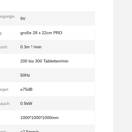
orgungs-
9V
g:
große 28 x 22cm PRO
auch:
0.3m ³ /min
200 bis 300 Tabletten/min
50Hz
egel:
≤75dB
rauch:
0.5kW
1000*1000*1000mm
ung:
≤2.5mm/s