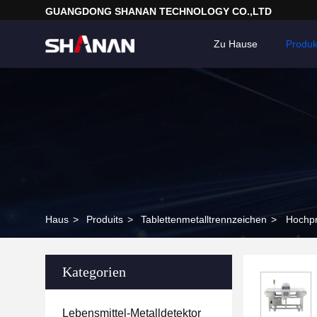
GUANGDONG SHANAN TECHNOLOGY CO.,LTD
Zu Hause
Produk
Haus
>
Produits
>
Tablettenmetalltrennzeichen
>
Hochpr
Kategorien
Lebensmittel-Metalldetektor