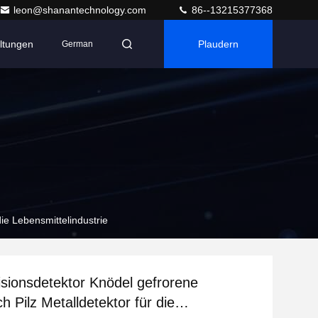
leon@shanantechnology.com
86--13215377368
ltungen
Plaudern
German
die Lebensmittelindustrie
sionsdetektor Knödel gefrorene
ch Pilz Metalldetektor für die