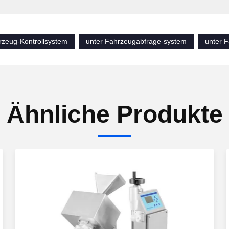
rzeug-Kontrollsystem
unter Fahrzeugabfrage-system
unter 
Ähnliche Produkte