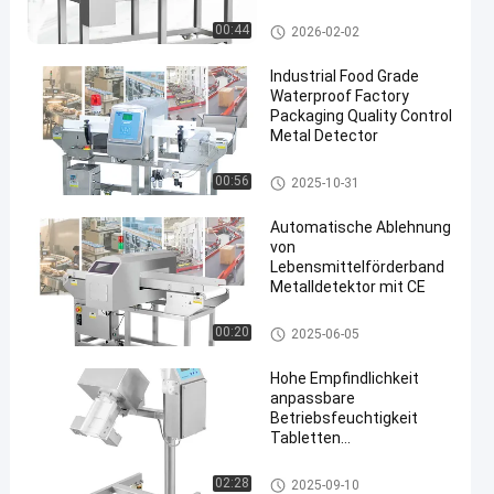
Lebensmittelsicherheit
mit Auswurf
Lebensmittel-Metalldetektor
00:44
2026-02-02
Industrial Food Grade
Waterproof Factory
Packaging Quality Control
Metal Detector
en
Lebensmittel-Metalldetektor
00:56
2025-10-31
Automatische Ablehnung
von
Lebensmittelförderband
Metalldetektor mit CE
Nahrungsmittelgrad-Metalldet
00:20
2025-06-05
ektor
Hohe Empfindlichkeit
anpassbare
Betriebsfeuchtigkeit
Tabletten
Metallrückgewinnung
Metalltrennstoff
Tablettenmetalltrennzeichen
02:28
2025-09-10