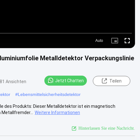
Auto
Picture-
Fullscre
in-
Picture
luminiumfolie Metalldetektor Verpackungslinie
Jetzt Chatten
Teilen
81 Ansichten
tektor
#
Lebensmittelsicherheitsdetektor
 des Produkts: Dieser Metalldetektor ist ein magnetisch
 Metallfremder...
Weitere Informationen
Hinterlassen Sie eine Nachricht.