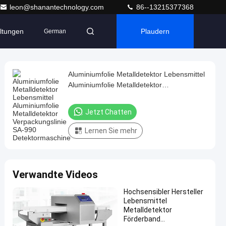
leon@shanantechnology.com
86--13215377368
ltungen
Plaudern
German
Aluminiumfolie Metalldetektor Lebensmittel
Aluminiumfolie Metalldetektor
Verpackungslinie SA-990
Detektormaschine
Jetzt Chatten
Lernen Sie mehr
Verwandte Videos
Hochsensibler Hersteller
Lebensmittel
Metalldetektor
Förderband