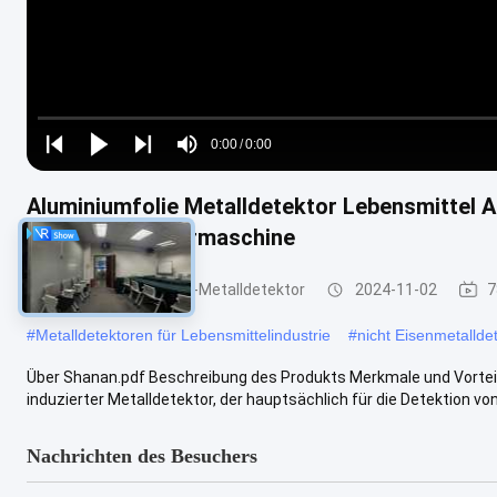
Loaded
:
0%
0:00
/
0:00
Play
Play
Play
Mute
Current
Duration
next
next
Aluminiumfolie Metalldetektor Lebensmittel A
Time
SA-990 Detektormaschine
Nahrungsmittelgrad-Metalldetektor
2024-11-02
7
#
Metalldetektoren für Lebensmittelindustrie
#
nicht Eisenmetallde
Über Shanan.pdf Beschreibung des Produkts Merkmale und Vorteile
induzierter Metalldetektor, der hauptsächlich für die Detektion von
Nachrichten des Besuchers